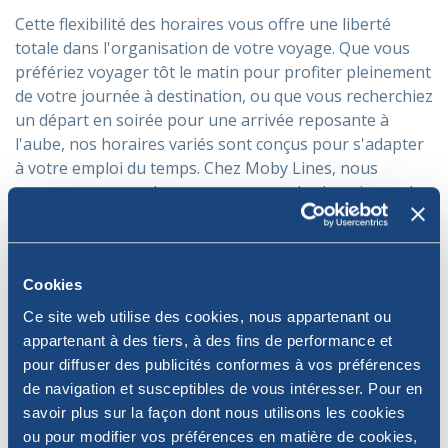
Cette flexibilité des horaires vous offre une liberté
totale dans l'organisation de votre voyage. Que vous
préfériez voyager tôt le matin pour profiter pleinement
de votre journée à destination, ou que vous recherchiez
un départ en soirée pour une arrivée reposante à
l'aube, nos horaires variés sont conçus pour s'adapter
à votre emploi du temps. Chez Moby Lines, nous
comprenons que chaque voyageur a des besoins et des
préférences uniques. C'est pourquoi nous nous
efforçons de fournir des services qui répondent à ces
exigences individuelles, en offrant une flexibilité
Cookies
maximale en termes d'horaires de départ et d'arrivée.
Ce site web utilise des cookies, nous appartenant ou
appartenant à des tiers, à des fins de performance et
pour diffuser des publicités conformes à vos préférences
Un confort et une
de navigation et susceptibles de vous intéresser. Pour en
savoir plus sur la façon dont nous utilisons les cookies
élégance à bord du Moby
ou pour modifier vos préférences en matière de cookies,