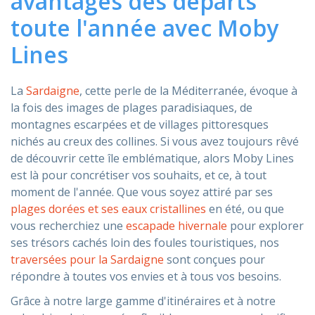
avantages des départs
toute l'année avec Moby
ASSISTANCE
Lines
La
Sardaigne
, cette perle de la Méditerranée, évoque à
Assistance
En ligne
la fois des images de plages paradisiaques, de
montagnes escarpées et de villages pittoresques
Assistance
info@mobylines.fr
nichés au creux des collines. Si vous avez toujours rêvé
de découvrir cette île emblématique, alors Moby Lines
est là pour concrétiser vos souhaits, et ce, à tout
moment de l'année. Que vous soyez attiré par ses
plages dorées et ses eaux cristallines
en été, ou que
vous recherchiez une
escapade hivernale
pour explorer
ses trésors cachés loin des foules touristiques, nos
traversées pour la Sardaigne
sont conçues pour
répondre à toutes vos envies et à tous vos besoins.
Grâce à notre large gamme d'itinéraires et à notre