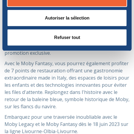
extérieurs, ajoutant une touche de magie à votre
voyage avec des paysages à couper le souffle.
Autoriser la sélection
Et ne manquez pas notre
offre spéciale en cours sur la
ligne Livourne-Olbia-Livourne avec l'offre Promo
Refuser tout
Legacy
: à partir de €54,80 pour un adulte avec voiture.
Réservez dès maintenant pour bénéficier de cette
promotion exclusive.
Avec le Moby Fantasy, vous pourrez également profiter
de 7 points de restauration offrant une gastronomie
extraordinaire made in Italy, des espaces de loisirs pour
les enfants et des technologies innovantes pour éviter
les files d'attente. Replongez dans l'histoire avec le
retour de la baleine bleue, symbole historique de Moby,
sur les flancs du navire.
Embarquez pour une traversée inoubliable avec le
Moby Legacy et le Moby Fantasy dès le 18 juin 2023 sur
la ligne Livourne-Olbia-Livourne.