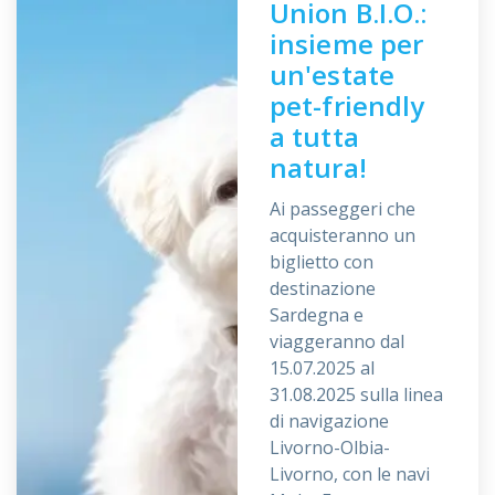
Union B.I.O.:
insieme per
un'estate
pet-friendly
a tutta
natura!
Ai passeggeri che
acquisteranno un
biglietto con
destinazione
Sardegna e
viaggeranno dal
15.07.2025 al
31.08.2025 sulla linea
di navigazione
Livorno-Olbia-
Livorno, con le navi