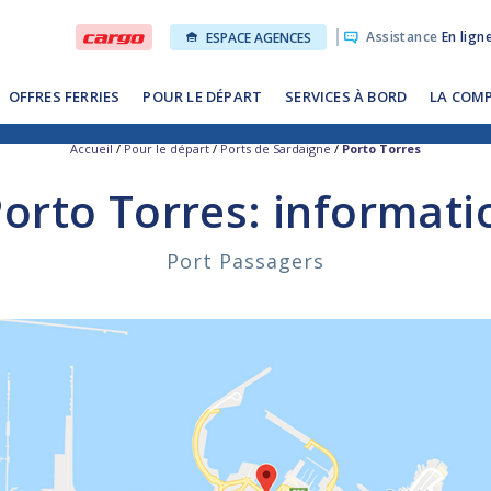
Assistance
En lign
ESPACE AGENCES
OFFRES FERRIES
POUR LE DÉPART
SERVICES À BORD
LA COM
Accueil
/
Pour le départ
/
Ports de Sardaigne
/
Porto Torres
orto Torres: informati
Port Passagers