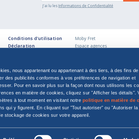
J'ai lu les
Informations de Confidentialité
Conditions d’utilisation
Moby Fret
Déclaration
Espace agences
d’accessibilité
Relations avec les
Plan du site
investisseurs
okies, nous appartenant ou appartenant à des tiers, à des fins de
er des publicités conformes à vos préférences de navigation et
esser. Pour en savoir plus sur la façon dont nous utilisons les c
rences en matière de cookies, cliquez sur "Afficher les détails".
MOBY S.p.A.
ètres à tout moment en visitant notre
politique en matière de 
Siège social : Via Larga 26, 20122 Milano
ns qui y figurent. En cliquant sur "Tout autoriser" ou "Autoriser la
merce et des sociétés de Milan et NIF 04846130633 - Numéro de TVA 13301990
est gérée et coordonnée par Onorato Armatori S.r.l.
le stockage de cookies sur votre appareil.
are trademarks of and © Warner Bros. Entertainment