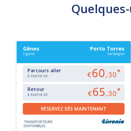
Quelques-u
Gênes
Porto Torres
Ligurie
Sardaigne
60
Parcours aller
€
,30
À PARTIR DE:
65
Retour
€
,30
À PARTIR DE:
TRANSPORTEURS
DISPONIBLES: