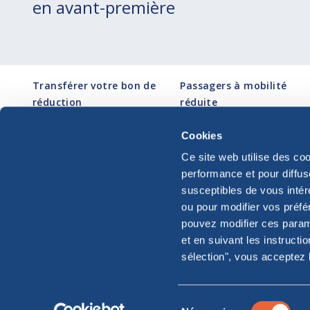
en avant-première
Transférer votre bon de
Passagers à mobilité
réduction
réduite
Vos vacances
Paramétrage des cookies
Réclamation
Politique de
Cookies
Formulaire procedure I872
confidentialité et de
Ce site web utilise des co
Droits des passagers
cookies
performance et pour diffus
susceptibles de vous intér
ou pour modifier vos préfé
pouvez modifier ces param
et en suivant les instructio
Registre du com
sélection", vous acceptez 
© Copyright Moby S.p.A. P.IVA
13301990159
LOONEY TUNES and all related characters and elements 
Sélection