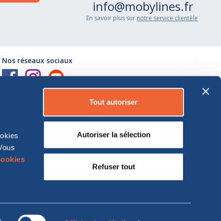
info@mobylines.fr
En savoir plus sur
notre service clientèle
Nos réseaux sociaux
Téléchargez l’application Moby
Tout autoriser
Autoriser la sélection
ookies
 Vous
cookies
Refuser tout
159. MOBY S.p.A.