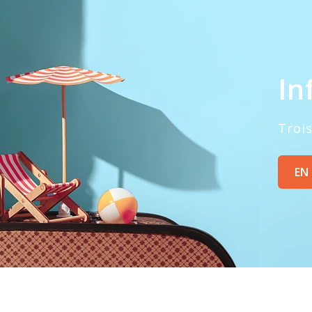
In
Trois
EN