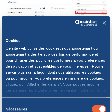
Cookies
Ce site web utilise des cookies, nous appartenant ou
appartenant à des tiers, à des fins de performance et
pour diffuser des publicités conformes à vos préférences
Conditions
de navigation et susceptibles de vous intéresser. Pour en
savoir plus sur la façon dont nous utilisons les cookies
Promotion valable pour un passager avec voiture
ou pour modifier vos préférences en matière de cookies,
jusqu'à 5 mt de long et 2,20 mt de haut (cat.1/2/3)
cliquez sur "Afficher les détails". Vous pouvez modifier
ou moto;
ces paramètres à tout moment en visitant notre
politique
Valable pour des réservations jusqu'au
en matière de cookies
et en suivant les instructions qui
31/10/2024 pour des départs sélectionnés
y figurent. En cliquant sur "Tout autoriser" ou "Autoriser la
Sélection
jusqu'au 31/03/2025, sur la ligne LIVOURNE-
sélection", vous acceptez le stockage de cookies sur
Nécessaires
du