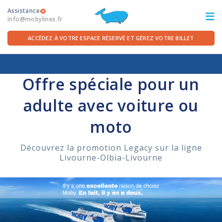
Assistance
info@mobylines.fr
ACCÉDEZ À VOTRE ESPACE RÉSERVÉ ET GÉREZ VOTRE BILLET
Accueil
/
Offres
/
PROMOTIONS ACTUELLES
/
Promotion Legacy
ITA
FRA
DEU
ENG
Offre spéciale pour un
adulte avec voiture ou
LES TRAVERSÉES
moto
OFFRES FERRIES
Découvrez la promotion Legacy sur la ligne
POUR LE DÉPART
Livourne-Olbia-Livourne
SERVICES À BORD
LA COMPAGNIE