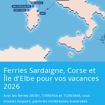
BONIFACIO
SANTA TERESA GALLURA
ASSISTANCE
PORTO TORRES
OLBIA
Assistance
En ligne
Assistance
info@mobylines.fr
Ferries Sardaigne, Corse et
Île d'Elbe pour vos vacances
2026
Avec les ferries MOBY, TIRRENIA et TOREMAR, vous
trouvez toujours, parmi les nombreuses traversées