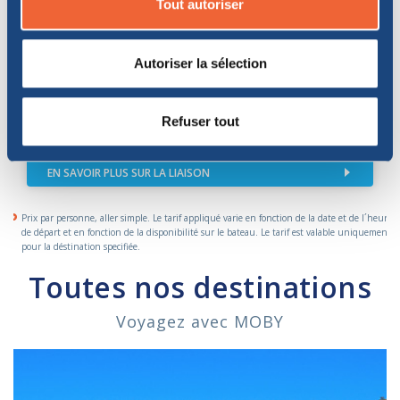
Tout autoriser
Autoriser la sélection
TRANSPORTEURS
DISPONIBLES:
DU 07/05/2026 AU 02/11/2026
Refuser tout
Durée: 10h - 13h (de nuit)
EN SAVOIR PLUS SUR LA LIAISON
Prix par personne, aller simple. Le tarif appliqué varie en fonction de la date et de l´heure
de départ et en fonction de la disponibilité sur le bateau. Le tarif est valable uniquement
pour la déstination specifiée.
Toutes nos destinations
Voyagez avec MOBY