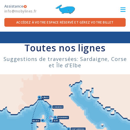
Assistance
info@mobylines.fr
ACCÉDEZ À VOTRE ESPACE RÉSERVÉ ET GÉREZ VOTRE BILLET
Accueil
/
Traversées
ITA
FRA
DEU
ENG
Toutes nos lignes
Suggestions de traversées: Sardaigne, Corse
LES TRAVERSÉES
et Île d’Elbe
OFFRES FERRIES
POUR LE DÉPART
GÊNES
SERVICES À BORD
LIVOURNE
PIOMBINO
BASTIA
ELBA
LA COMPAGNIE
CIVITAVECCHIA