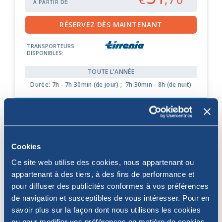
À PARTIR DE:
TRANSPORTEURS
DISPONIBLES:
TOUTE L'ANNÉE
Durée: 7h - 7h 30min (de jour) ; 7h 30min - 8h (de nuit)
EN SAVOIR PLUS SUR LA LIAISON
Gênes
Porto Torres
Cookies
Ligurie
Sardaigne
Ce site web utilise des cookies, nous appartenant ou
60
appartenant à des tiers, à des fins de performance et
Parcours aller
€
,30
pour diffuser des publicités conformes à vos préférences
À PARTIR DE:
de navigation et susceptibles de vous intéresser. Pour en
65
Retour
savoir plus sur la façon dont nous utilisons les cookies
€
,30
À PARTIR DE:
ou pour modifier vos préférences en matière de cookies,