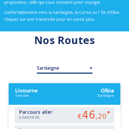
proposées, celle qui vous convient pour voyager
confortablement vers la Sardaigne, la Corse ou l' Île d’Elbe.
Cliquez sur une traversée pour en savoir plus.
Nos Routes
Sardaigne
Livourne
Olbia
Toscane
Sardaigne
46
Parcours aller
€
,20
À PARTIR DE: