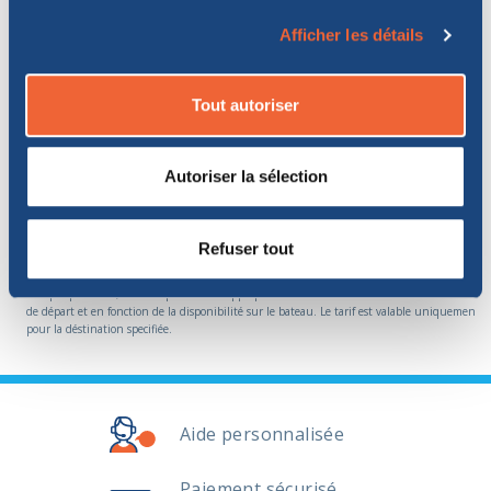
17
€
,82
À PARTIR DE:
Afficher les détails
Tout autoriser
TRANSPORTEURS
DISPONIBLES:
TOUTE L'ANNÉE
Autoriser la sélection
Durée: 1 heure (de jour) ; 1 heure (de jour)
EN SAVOIR PLUS SUR LA LIAISON
Refuser tout
Prix par personne, aller simple. Le tarif appliqué varie en fonction de la date et de l´heure
de départ et en fonction de la disponibilité sur le bateau. Le tarif est valable uniquement
pour la déstination specifiée.
Aide personnalisée
Paiement sécurisé