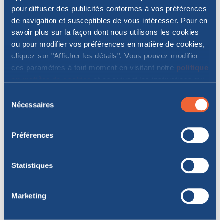
inappropriée.
pour diffuser des publicités conformes à vos préférences
de navigation et susceptibles de vous intéresser. Pour en
savoir plus sur la façon dont nous utilisons les cookies
Infos pratiques
ou pour modifier vos préférences en matière de cookies,
cliquez sur "Afficher les détails". Vous pouvez modifier
Trois choses à savoir avant le départ
ces paramètres à tout moment en visitant notre
politique
Quelques traversées pour
en matière de cookies
et en suivant les instructions qui
EN SAVOIR PLUS
y figurent. En cliquant sur "Tout autoriser" ou "Autoriser la
Sélection
la Sardaigne et l'île d'Elbe
sélection", vous acceptez le stockage de cookies sur
Nécessaires
du
votre appareil.
consentement
Voyager avec MOBY et Toremar
Préférences
Piombino
Portoferraio
Toscane
île d'Elbe
Statistiques
24
Parcours aller
€
,52
Marketing
À PARTIR DE:
Retour