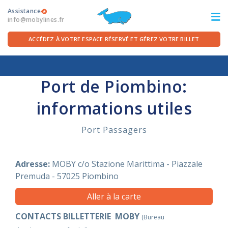
Assistance
info@mobylines.fr
ACCÉDEZ À VOTRE ESPACE RÉSERVÉ ET GÉREZ VOTRE BILLET
Accueil
/
Pour le départ
/
Ports de Continent
/
Piombino
ITA
FRA
DEU
ENG
Port de Piombino:
informations utiles
LES TRAVERSÉES
Port Passagers
OFFRES FERRIES
POUR LE DÉPART
Adresse:
MOBY c/o Stazione Marittima - Piazzale
Premuda - 57025
Piombino
SERVICES À BORD
Aller à la carte
CONTACTS BILLETTERIE MOBY
LA COMPAGNIE
(Bureau