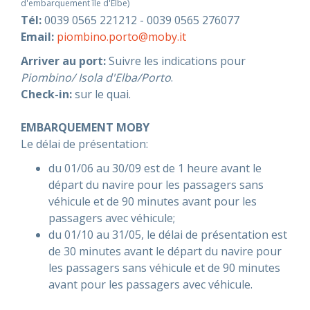
d'embarquement île d'Elbe)
Tél:
0039 0565 221212 - 0039 0565 276077
ASSISTANCE
Email:
piombino.porto@moby.it
Arriver au port:
Suivre les indications pour
Piombino/ Isola d'Elba/Porto
.
Check-in:
Assistance
sur le quai.
En ligne
EMBARQUEMENT MOBY
Assistance
info@mobylines.fr
Le délai de présentation:
du 01/06 au 30/09 est de 1 heure avant le
départ du navire pour les passagers sans
véhicule et de 90 minutes avant pour les
passagers avec véhicule;
du 01/10 au 31/05, le délai de présentation est
de 30 minutes avant le départ du navire pour
les passagers sans véhicule et de 90 minutes
avant pour les passagers avec véhicule.