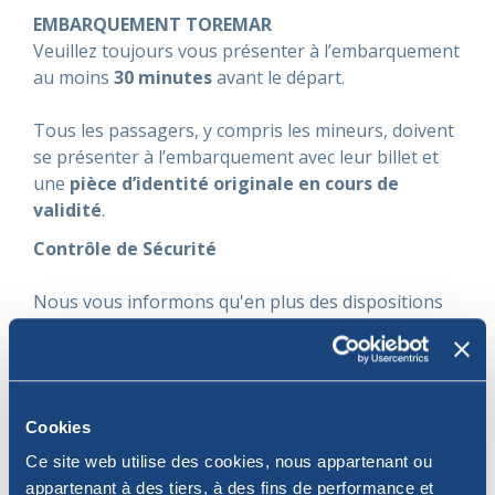
EMBARQUEMENT TOREMAR
Veuillez toujours vous présenter à l’embarquement
au moins
30 minutes
avant le départ.
Tous les passagers, y compris les mineurs, doivent
se présenter à l’embarquement avec leur billet et
une
pièce d’identité originale en cours de
validité
.
Contrôle de Sécurité
Nous vous informons qu'en plus des dispositions
de la législation pénale actuelle sur les armes, il est
interdit d'introduire dans la zone de sécurité des
couteaux de toute sorte et de toute taille, des arcs,
des arbalètes, des fusils de pêche sous-marine, des
Cookies
hachettes, des ciseaux, des poinçons, des
équipements d'arts martiaux, ainsi que tout autre
Ce site web utilise des cookies, nous appartenant ou
instrument pouvant être utilisé comme une arme
appartenant à des tiers, à des fins de performance et