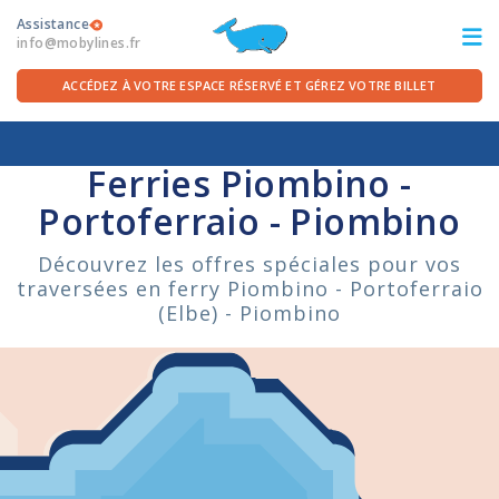
Assistance
info@mobylines.fr
ACCÉDEZ À VOTRE ESPACE RÉSERVÉ ET GÉREZ VOTRE BILLET
Accueil
/
Traversées
/
île d'Elbe
/
Piombino - Portoferraio
ITA
FRA
DEU
ENG
Ferries Piombino -
Portoferraio - Piombino
LES TRAVERSÉES
Découvrez les offres spéciales pour vos
traversées en ferry Piombino - Portoferraio
OFFRES FERRIES
(Elbe) - Piombino
POUR LE DÉPART
SERVICES À BORD
LA COMPAGNIE