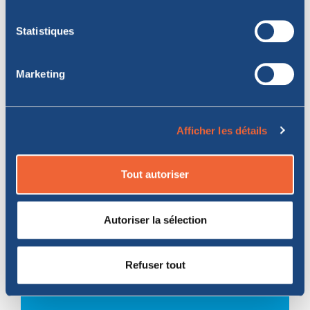
Statistiques
Promotions qui pourraient vous intéresser
Marketing
PEX Véhicules
Afficher les détails
spéciaux Elbe
Tout autoriser
Autoriser la sélection
Refuser tout