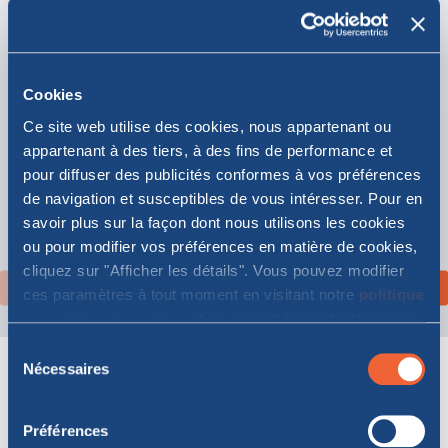
1 heure
de jour
Cookies
Ce site web utilise des cookies, nous appartenant ou
appartenant à des tiers, à des fins de performance et
Les ferries de cette
pour diffuser des publicités conformes à vos préférences
traversée
de navigation et susceptibles de vous intéresser. Pour en
savoir plus sur la façon dont nous utilisons les cookies
ou pour modifier vos préférences en matière de cookies,
Découvrez nos services à bord
cliquez sur "Afficher les détails". Vous pouvez modifier
ces paramètres à tout moment en visitant notre
politique
en matière de cookies
et en suivant les instructions qui
y figurent. En cliquant sur "Tout autoriser" ou "Autoriser la
Sélection
Promos en cours sur
sélection", vous acceptez le stockage de cookies sur
Nécessaires
du
votre appareil.
consentement
la liaison
Préférences