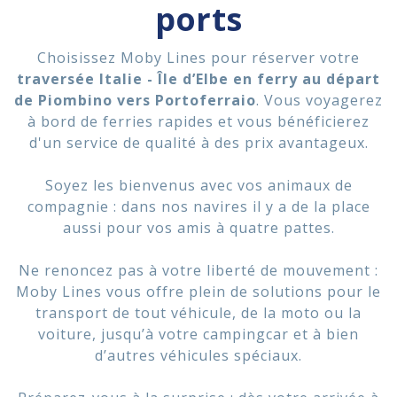
ports
24
Parcours aller
€
,52
À PARTIR DE:
Choisissez Moby Lines pour réserver votre
traversée Italie - Île d’Elbe en ferry au départ
19
Retour
de Piombino vers Portoferraio
. Vous voyagerez
€
,52
À PARTIR DE:
à bord de ferries rapides et vous bénéficierez
d'un service de qualité à des prix avantageux.
Soyez les bienvenus avec vos animaux de
TRANSPORTEURS DISPONIBLES:
compagnie : dans nos navires il y a de la place
aussi pour vos amis à quatre pattes.
TOUTE L'ANNÉE
Durée: 1 heure (de jour) ; 1 heure (de jour)
Ne renoncez pas à votre liberté de mouvement :
Moby Lines vous offre plein de solutions pour le
transport de tout véhicule, de la moto ou la
voiture, jusqu’à votre campingcar et à bien
d’autres véhicules spéciaux.