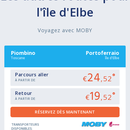
l'île d'Elbe
Voyagez avec MOBY
Piombino
Portoferraio
Toscane
île d'Elbe
24
Parcours aller
€
,52
À PARTIR DE:
19
Retour
€
,52
À PARTIR DE:
TRANSPORTEURS
DISPONIBLES: