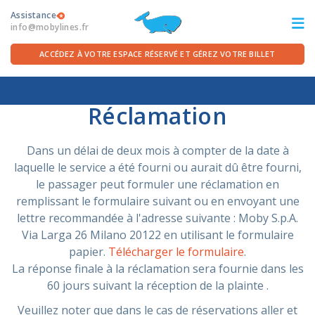
Assistance
info@mobylines.fr
ACCÉDEZ À VOTRE ESPACE RÉSERVÉ ET GÉREZ VOTRE BILLET
Accueil
/
Assistance
/
Plaintes
ITA
FRA
DEU
ENG
Réclamation
LES TRAVERSÉES
Dans un délai de deux mois à compter de la date à
laquelle le service a été fourni ou aurait dû être fourni,
OFFRES FERRIES
le passager peut formuler une réclamation en
remplissant le formulaire suivant ou en envoyant une
lettre recommandée à l'adresse suivante : Moby S.p.A.
POUR LE DÉPART
Via Larga 26 Milano 20122 en utilisant le formulaire
papier.
Télécharger le formulaire
.
SERVICES À BORD
La réponse finale à la réclamation sera fournie dans les
60 jours suivant la réception de la plainte .
LA COMPAGNIE
Veuillez noter que dans le cas de réservations aller et