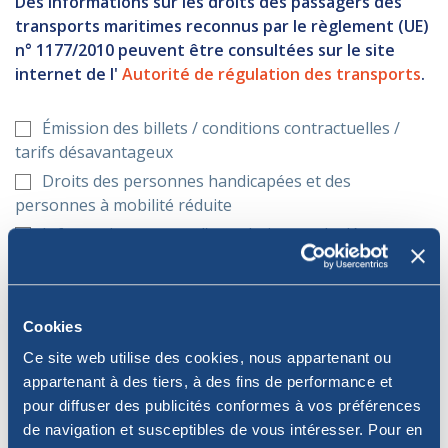
Des informations sur les droits des passagers des
transports maritimes reconnus par le règlement (UE)
n° 1177/2010 peuvent être consultées sur le site
internet de l'
Autorité de régulation des transports
.
Émission des billets / conditions contractuelles /
tarifs désavantageux
Droits des personnes handicapées et des
personnes à mobilité réduite
Informations en cas d'annulation ou de départ
retardé
Informations sur le voyage
Informations sur les droits des passagers
Cookies
Transport alternatif ou remboursement en cas de
Ce site web utilise des cookies, nous appartenant ou
départ annulé ou retardé
appartenant à des tiers, à des fins de performance et
Assistance en cas de départ annulé ou retardé
pour diffuser des publicités conformes à vos préférences
Arrivée retardée et demande de compensation
de navigation et susceptibles de vous intéresser. Pour en