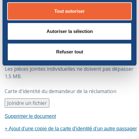
Tout autoriser
6. PIÈCES JOINTES
Autoriser la sélection
Veuillez ajouter ci-dessous les documents à joindre à la
réclamation.
Refuser tout
Les pièces jointes ne peuvent être acceptées que dans
les formats suivants : PDF, JPG, GIF, PNG et BMP.
Les pièces jointes individuelles ne doivent pas dépasser
1,5 MB.
Carte d'identité du demandeur de la réclamation