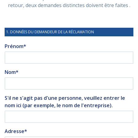
retour, deux demandes distinctes doivent être faites .
ASSISTANCE
1. DONNÉES DU DEMANDEUR DE LA RÉCLAMATION
Assistance
En ligne
Prénom*
Assistance
info@mobylines.fr
Nom*
S'il ne s'agit pas d'une personne, veuillez entrer le
nom ici (par exemple, le nom de l'entreprise).
Adresse*