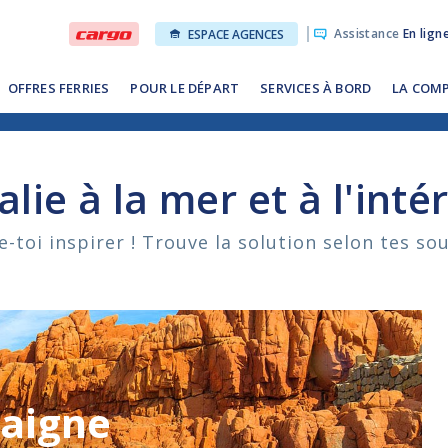
Assistance
En lign
ESPACE AGENCES
OFFRES FERRIES
POUR LE DÉPART
SERVICES À BORD
LA COM
lie à la mer et à l'inté
e-toi inspirer ! Trouve la solution selon tes so
aigne