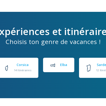
xpériences et itinérair
Choisis ton genre de vacances !
Corsica
Elba
Sard
14 Itinéraires
12 Itiné