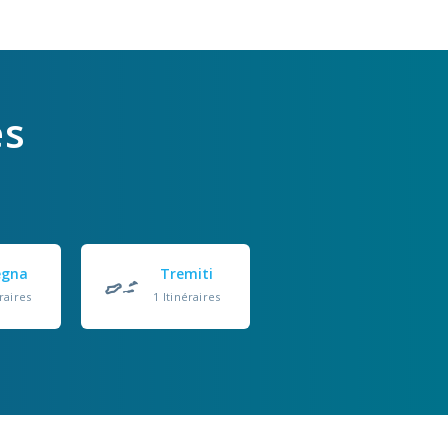
es
egna
Tremiti
raires
1 Itinéraires