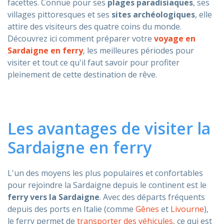
facettes. Connue pour ses
plages paradisiaques
, ses
villages pittoresques et ses
sites archéologiques
, elle
ASSISTANCE
attire des visiteurs des quatre coins du monde.
Découvrez ici comment préparer votre
voyage en
Sardaigne en ferry
, les meilleures périodes pour
visiter et tout ce qu'il faut savoir pour profiter
Assistance
En ligne
pleinement de cette destination de rêve.
Assistance
info@mobylines.fr
Les avantages de visiter la
Sardaigne en ferry
L'un des moyens les plus populaires et confortables
pour rejoindre la Sardaigne depuis le continent est le
ferry vers la Sardaigne
. Avec des départs fréquents
depuis des ports en Italie (comme
Gênes
et
Livourne
),
le ferry permet de
transporter des véhicules
, ce qui est