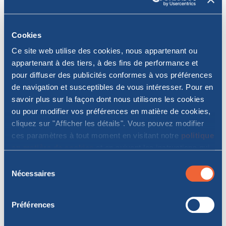
bateau ou par randonnée, c’est l'une des plages
les plus spectaculaires de l’île.
Spiaggia di Tuerredda (Teulada)
: située au sud,
Cookies
elle offre des eaux turquoise idéales pour la
plongée en apnée.
Ce site web utilise des cookies, nous appartenant ou
appartenant à des tiers, à des fins de performance et
Les amateurs de plages isolées pourront explorer des
pour diffuser des publicités conformes à vos préférences
criques sauvages
le long des côtes ouest et est, où les
de navigation et susceptibles de vous intéresser. Pour en
paysages maritimes et les falaises abruptes créent un
savoir plus sur la façon dont nous utilisons les cookies
décor unique.
ou pour modifier vos préférences en matière de cookies,
Explorer les plus belles
cliquez sur "Afficher les détails". Vous pouvez modifier
ces paramètres à tout moment en visitant notre
politique
plages de Sardaigne
en matière de cookies
et en suivant les instructions qui
y figurent. En cliquant sur "Tout autoriser" ou "Autoriser la
Sélection
Plages incontournables du nord au
sélection", vous acceptez le stockage de cookies sur
Nécessaires
du
sud
votre appareil.
consentement
Préférences
La Sardaigne est réputée pour ses
plages aux eaux
cristallines
et ses paysages variés. Parmi les plages les