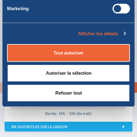
Marketing
Gênes
Olbia
Ligurie
Sardaigne
Afficher les détails
62
Parcours aller
€
,10
À PARTIR DE:
Tout autoriser
72
Retour
€
,10
À PARTIR DE:
Autoriser la sélection
TRANSPORTEURS
Refuser tout
DISPONIBLES:
DU 07/05/2026 AU 02/11/2026
Durée: 10h - 13h (de nuit)
EN SAVOIR PLUS SUR LA LIAISON