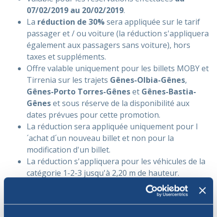
07/02/2019 au 20/02/2019
.
La
réduction de 30%
sera appliquée sur le tarif
passager et / ou voiture (la réduction s'appliquera
également aux passagers sans voiture), hors
taxes et suppléments.
Offre valable uniquement pour les billets MOBY et
Tirrenia sur les trajets
Gênes-Olbia-Gênes
,
Gênes-Porto Torres-Gênes
et
Gênes-Bastia-
Gênes
et sous réserve de la disponibilité aux
dates prévues pour cette promotion.
La réduction sera appliquée uniquement pour l
´achat d´un nouveau billet et non pour la
modification d'un billet.
La réduction s'appliquera pour les véhicules de la
catégorie 1-2-3 jusqu'à 2,20 m de hauteur.
La promotion n'est pas rétroactive.
La réduction peut être combinée avec toutes les
offres spéciales de MOBY, Tirrenia, mais pas avec