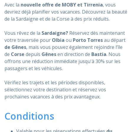
Avec la
nouvelle offre de MOBY et Tirrenia
, vous
ASSISTANCE
devriez déjà planifier vos vacances. Découvrez la beauté
de la Sardaigne et de la Corse à des prix réduits.
Vous rêvez de la
Sardaigne?
Réservez dès maintenant
votre traversée pour
Olbia
ou
Porto Torres
au départ
Assistance
En ligne
de Gênes
, mais vous pouvez également rejoindre l’île
de
Corse
depuis
Gênes
en direction de
Bastia
. Nous
Assistance
info@mobylines.fr
offrons une réduction immédiate jusqu'à 30% sur les
passagers et les véhicules.
Vérifiez les trajets et les périodes disponibles,
sélectionnez votre destination et réservez vos
prochaines vacances à des prix avantageux.
Conditions
Valable pour les réservations effectuées
du