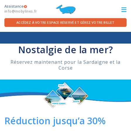
Assistance
info@mobylines.fr
ACCÉDEZ À VOTRE ESPACE RÉSERVÉ ET GÉREZ VOTRE BILLET
Accueil
/
Offres
/
PROMOTIONS 2019
/
Réduction jusqu’a 30%
ITA
FRA
DEU
ENG
Nostalgie de la mer?
LES TRAVERSÉES
Réservez maintenant pour la Sardaigne et la
Corse
OFFRES FERRIES
POUR LE DÉPART
SERVICES À BORD
Réduction jusqu’a 30%
LA COMPAGNIE