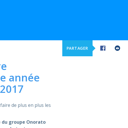
PARTAGER
re
me année
 2017
faire de plus en plus les
é du groupe Onorato