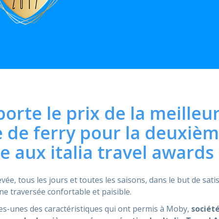
rte le prix de la meilleu
 de ferry pour la deuxiè
e aux italia travel awards
vée, tous les jours et toutes les saisons, dans le but de satis
e traversée confortable et paisible.
es-unes des caractéristiques qui ont permis à Moby,
sociét