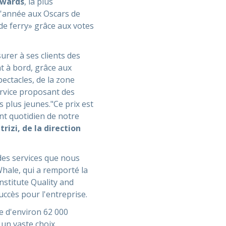
Awards
, la plus
l'année aux Oscars de
 de ferry» grâce aux votes
urer à ses clients des
t à bord, grâce aux
ectacles, de la zone
service proposant des
plus jeunes."Ce prix est
t quotidien de notre
rizi, de la direction
 des services que nous
hale, qui a remporté la
nstitute Quality and
ccès pour l'entreprise.
e d'environ 62 000
 un vaste choix