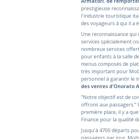
Armatori
,
de remporter
prestigieuse reconnaissa
l'industrie touristique i
des voyageurs à qui il a
Une reconnaissance qui co
services spécialement co
nombreux services offert
pour enfants à la salle d
menus composés de plats 
très important pour Mob
personnel à garantir le 
des ventes d'Onorato 
"Notre objectif est de co
offrons aux passagers." 
première place, il y a qu
Finance pour la qualité 
Jusqu'à 4700 départs pou
passagers par jour. Moby