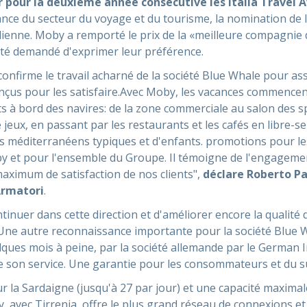
 pour la deuxième année consécutive les Italia Travel 
nce du secteur du voyage et du tourisme, la nomination de 
talienne. Moby a remporté le prix de la «meilleure compagnie
 été demandé d'exprimer leur préférence.
nfirme le travail acharné de la société Blue Whale pour ass
nçus pour les satisfaire.Avec Moby, les vacances commencen
s à bord des navires: de la zone commerciale au salon des sp
e jeux, en passant par les restaurants et les cafés en libre-
méditerranéens typiques et d'enfants. promotions pour les 
y et pour l'ensemble du Groupe. Il témoigne de l'engagemen
maximum de satisfaction de nos clients",
déclare Roberto Pat
Armatori
.
ntinuer dans cette direction et d'améliorer encore la qualité
Une autre reconnaissance importante pour la société Blue W
elques mois à peine, par la société allemande par le German I
de son service. Une garantie pour les consommateurs et du su
r la Sardaigne (jusqu'à 27 par jour) et une capacité maximal
, avec Tirrenia, offre le plus grand réseau de connexions et