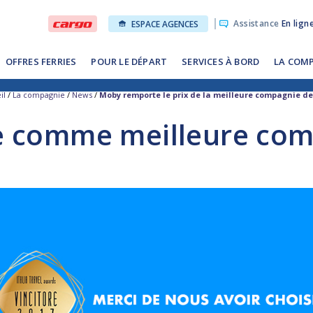
Assistance
En lign
ESPACE AGENCES
OFFRES FERRIES
POUR LE DÉPART
SERVICES À BORD
LA COM
il
/
La compagnie
/
News
/
Moby remporte le prix de la meilleure compagnie de
 comme meilleure comp