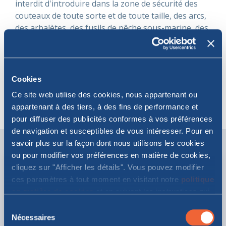
interdit d'introduire dans la zone de sécurité des
couteaux de toute sorte et de toute taille, des arcs,
des arbalètes, des fusils de pêche sous-marine, des
hachettes, des ciseaux, des poinçons, des
équipements d'arts martiaux, ainsi que tout autre
instrument pouvant être utilisé comme une arme
inappropriée.
Cookies
Ce site web utilise des cookies, nous appartenant ou
appartenant à des tiers, à des fins de performance et
pour diffuser des publicités conformes à vos préférences
de navigation et susceptibles de vous intéresser. Pour en
savoir plus sur la façon dont nous utilisons les cookies
ou pour modifier vos préférences en matière de cookies,
TRANSPORTEUR
PRÉSENTATION AU PORT
cliquez sur "Afficher les détails". Vous pouvez modifier
90 min avec
ces paramètres à tout moment en visitant notre
politique
en matière de cookies
et en suivant les instructions qui
véhicule
y figurent. En cliquant sur "Tout autoriser" ou "Autoriser la
Sélection
30 min sans
sélection", vous acceptez le stockage de cookies sur
Nécessaires
du