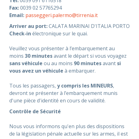
Tél:
0039 091 6116518
Fax:
0039 02 57765294
ASSISTANCE
Email:
passeggeri.palermo@tirrenia.it
Arriver au port:
CALATA MARINAI D'ITALIA PORTO
Check-in
électronique sur le quai.
Assistance
En ligne
Veuillez vous présenter à l’embarquement au
moins
30 minutes
avant le départ si vous voyagez
Assistance
info@mobylines.fr
sans véhicule
ou au moins
90 minutes
avant
si
vous avez un véhicule
à embarquer.
Tous les passagers,
y compris les MINEURS
,
devront se présenter à l’embarquement munis
d'une pièce d'identité en cours de validité.
Contrôle de Sécurité
Nous vous informons qu'en plus des dispositions
de la législation pénale actuelle sur les armes, il est