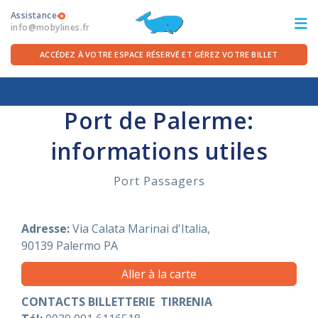
Assistance
info@mobylines.fr
ACCÉDEZ À VOTRE ESPACE RÉSERVÉ ET GÉREZ VOTRE BILLET
Accueil
/
Pour le départ
/
Ports de Sicile
/
Palerme
ITA
FRA
DEU
ENG
Port de Palerme:
informations utiles
LES TRAVERSÉES
Port Passagers
OFFRES FERRIES
POUR LE DÉPART
Adresse:
Via Calata Marinai d'Italia,
90139
Palermo
PA
SERVICES À BORD
Aller à la carte
CONTACTS BILLETTERIE TIRRENIA
LA COMPAGNIE