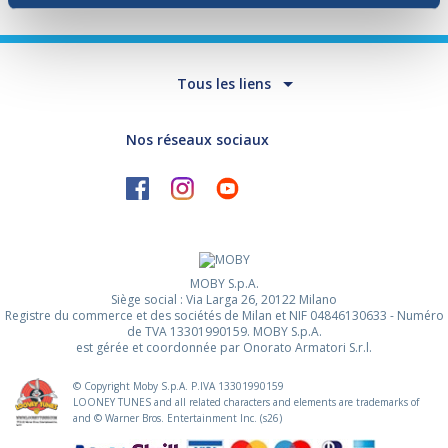
Retour
Tous les liens
Nos réseaux sociaux
MOBY S.p.A.
Siège social : Via Larga 26, 20122 Milano
Registre du commerce et des sociétés de Milan et NIF 04846130633 - Numéro
de TVA 13301990159. MOBY S.p.A.
est gérée et coordonnée par Onorato Armatori S.r.l.
© Copyright Moby S.p.A. P.IVA
13301990159
LOONEY TUNES and all related characters and elements are trademarks of
and © Warner Bros. Entertainment Inc. (s26)