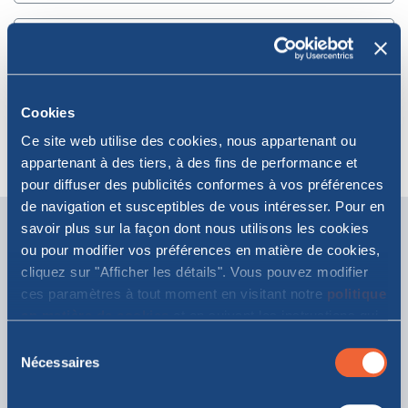
Cookies
Ce site web utilise des cookies, nous appartenant ou
+33
appartenant à des tiers, à des fins de performance et
pour diffuser des publicités conformes à vos préférences
de navigation et susceptibles de vous intéresser. Pour en
Veuillez indiquer votre demande
savoir plus sur la façon dont nous utilisons les cookies
* champs obligatoires
ou pour modifier vos préférences en matière de cookies,
cliquez sur "Afficher les détails". Vous pouvez modifier
Sélectionnez le sujet de votre demande
ces paramètres à tout moment en visitant notre
politique
en matière de cookies
et en suivant les instructions qui
y figurent. En cliquant sur "Tout autoriser" ou "Autoriser la
Sélection
Numéro de réservation/numéro de billet
sélection", vous acceptez le stockage de cookies sur
Nécessaires
du
votre appareil.
consentement
Veuillez fournir plus de détails sur votre demande*