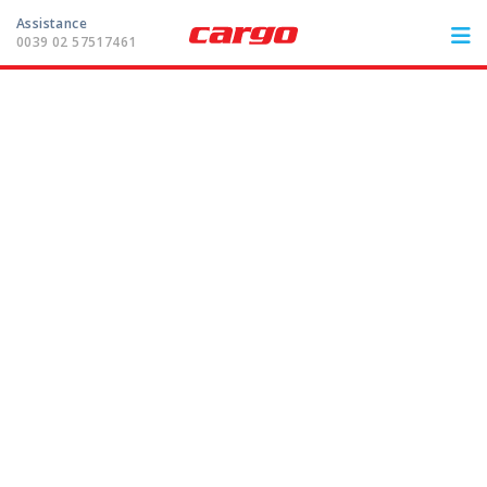
Assistance
0039 02 57517461
ITA
FRA
DEU
ENG
LES TRAVERSÉES
PORTS
ASSISTANCE
Condizioni generali
pagamento
MOBY Spa
Assistance
0039 02 57517461