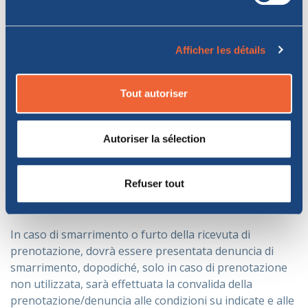
totale della prenotazione e relative penali e la
emissione di una nuova prenotazione.
Tutte le restanti modifiche (
nominativi autisti, merce, tipo
Afficher les détails
veicolo ecc
) dovranno essere fatte direttamente al porto
pagando le eventuali differenze, escludendo comunque
qualsiasi tipo di rimborso. In qualunque caso non è
Tout autoriser
possibile modificare la merce da normale a pericolosa.
Per le merci pericolose il call center vi metterà in
Autoriser la sélection
contatto con gli uffici preposti.
Format prenotazione
Refuser tout
smarrito o rubato
In caso di smarrimento o furto della ricevuta di
prenotazione, dovrà essere presentata denuncia di
smarrimento, dopodiché, solo in caso di prenotazione
non utilizzata, sarà effettuata la convalida della
prenotazione/denuncia alle condizioni su indicate e alle