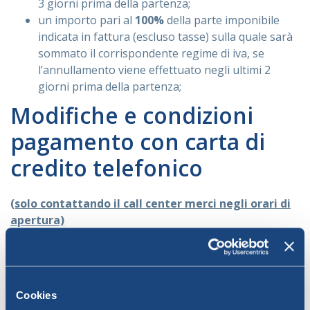
3 giorni prima della partenza;
un importo pari al
100%
della parte imponibile
indicata in fattura (escluso tasse) sulla quale sarà
sommato il corrispondente regime di iva, se
l’annullamento viene effettuato negli ultimi 2
giorni prima della partenza;
Modifiche e condizioni
pagamento con carta di
credito telefonico
(solo contattando il call center merci negli orari di
apertura)
Le modifiche della data di partenza possono essere
effettuale solo con il call center merci e sono sempre
sottoposte ai seguenti costi, oltre alle eventuali
differenze di tariffa (il numero di giorni indicato non
Cookies